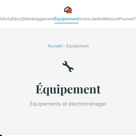
l
Actu
Déco
Déménagement
Équipement
Immo
Jardin
Maison
Piscine
T
Accueil
› Équipement
🔧
Équipement
Équipements et électroménager