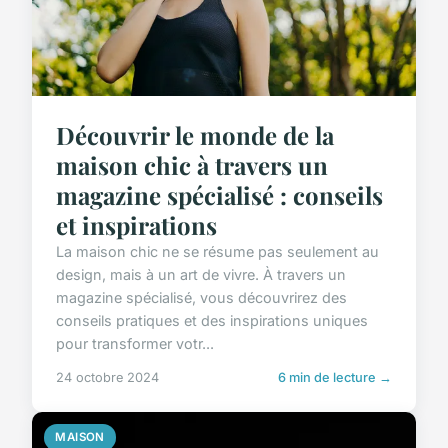
Découvrir le monde de la
maison chic à travers un
magazine spécialisé : conseils
et inspirations
La maison chic ne se résume pas seulement au
design, mais à un art de vivre. À travers un
magazine spécialisé, vous découvrirez des
conseils pratiques et des inspirations uniques
pour transformer votr...
24 octobre 2024
6 min de lecture →
MAISON