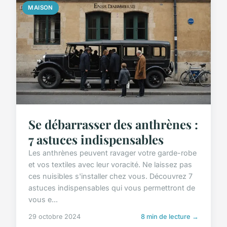
MAISON
Se débarrasser des anthrènes :
7 astuces indispensables
Les anthrènes peuvent ravager votre garde-robe
et vos textiles avec leur voracité. Ne laissez pas
ces nuisibles s'installer chez vous. Découvrez 7
astuces indispensables qui vous permettront de
vous e...
29 octobre 2024
8 min de lecture →