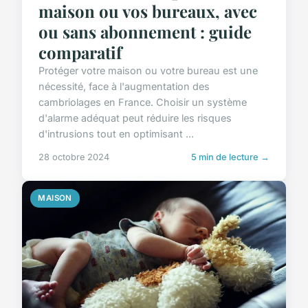
maison ou vos bureaux, avec
ou sans abonnement : guide
comparatif
Protéger votre maison ou votre bureau est une
nécessité, face à l'augmentation des
cambriolages en France. Choisir un système
d'alarme adéquat peut réduire les risques
d'intrusions tout en optimisant ...
28 octobre 2024
5 min de lecture →
MAISON