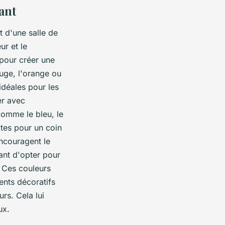
ant
 d'une salle de
ur et le
 pour créer une
uge, l'orange ou
 idéales pour les
ser avec
comme le bleu, le
aites pour un coin
encouragent le
sant d'opter pour
. Ces couleurs
ents décoratifs
rs. Cela lui
ux.