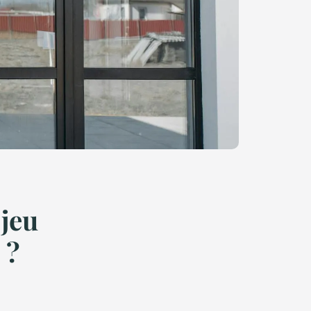
jeu
 ?