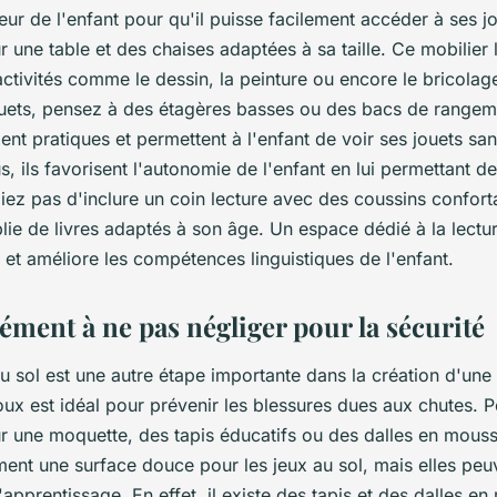
ur de l'enfant pour qu'il puisse facilement accéder à ses jo
 une table et des chaises adaptées à sa taille. Ce mobilier 
activités comme le dessin, la peinture ou encore le bricolag
uets, pensez à des étagères basses ou des bacs de rangem
ent pratiques et permettent à l'enfant de voir ses jouets san
us, ils favorisent l'autonomie de l'enfant en lui permettant 
liez pas d'inclure un coin lecture avec des coussins conforta
lie de livres adaptés à son âge. Un espace dédié à la lect
 et améliore les compétences linguistiques de l'enfant.
lément à ne pas négliger pour la sécurité
sol est une autre étape importante dans la création d'une 
oux est idéal pour prévenir les blessures dues aux chutes. P
 une moquette, des tapis éducatifs ou des dalles en mouss
ment une surface douce pour les jeux au sol, mais elles pe
'apprentissage. En effet, il existe des tapis et des dalles 