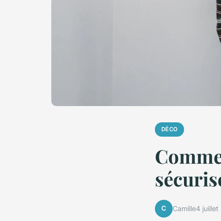
DÉCO
Commen
sécuris
C
Camille
4 juille