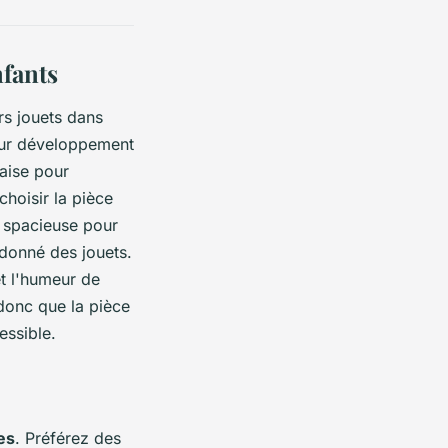
fants
rs jouets dans
leur développement
'aise pour
hoisir la pièce
t spacieuse pour
rdonné des jouets.
et l'humeur de
 donc que la pièce
essible.
es
. Préférez des