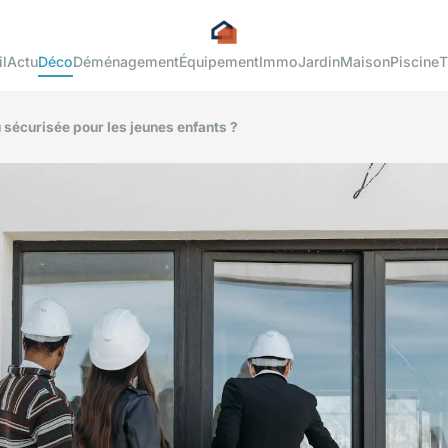
l
Actu
Déco
Déménagement
Équipement
Immo
Jardin
Maison
Piscine
T
sécurisée pour les jeunes enfants ?