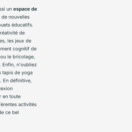
ussi un
espace de
 de nouvelles
ouets éducatifs.
réativité de
s, les jeux de
ement cognitif de
e ou le bricolage,
 Enfin, n'oubliez
s tapis de yoga
 En définitive,
lexion
 en toute
érentes activités
de ce bel