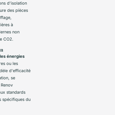
ns d'isolation
eure des pièces
ffage,
ières à
dernes non
de CO2.
on
des énergies
res ou les
le d'efficacité
tion, se
n Renov
aux standards
s spécifiques du