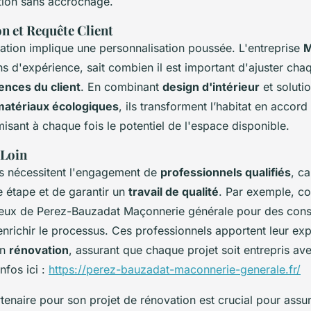
tion sans accrochage.
n et Requête Client
ation implique une personnalisation poussée. L'entreprise
M
ns d'expérience, sait combien il est important d'ajuster ch
ences du client
. En combinant
design d'intérieur
et solutio
matériaux écologiques
, ils transforment l’habitat en accord
misant à chaque fois le potentiel de l'espace disponible.
 Loin
is nécessitent l'engagement de
professionnels qualifiés
, c
 étape et de garantir un
travail de qualité
. Par exemple, co
ux de Perez-Bauzadat Maçonnerie générale pour des cons
enrichir le processus. Ces professionnels apportent leur exp
en
rénovation
, assurant que chaque projet soit entrepris ave
nfos ici :
https://perez-bauzadat-maconnerie-generale.fr/
tenaire pour son projet de rénovation est crucial pour assur