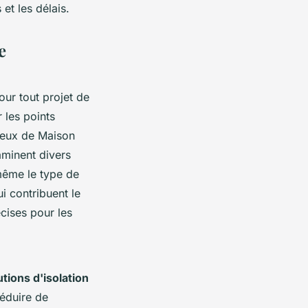
 et les délais.
e
our tout projet de
r les points
ceux de Maison
aminent divers
même le type de
i contribuent le
cises pour les
utions d'isolation
réduire de