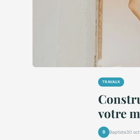
TRAVAUX
Constru
votre m
B
Baptiste
30 oc