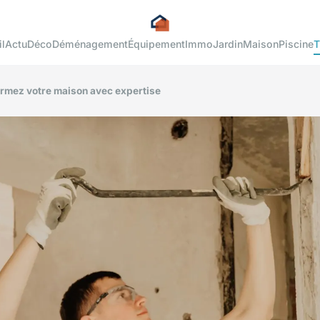
l
Actu
Déco
Déménagement
Équipement
Immo
Jardin
Maison
Piscine
T
ormez votre maison avec expertise