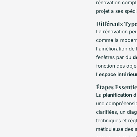
rénovation complè
projet a ses spéci
Différents Type
La rénovation peut
comme la modernis
l'amélioration de
fenêtres par du
d
fonction des objec
l'
espace intérieu
Étapes Essentiel
La
planification 
une compréhension
clarifiées, un dia
techniques et ré
méticuleuse des